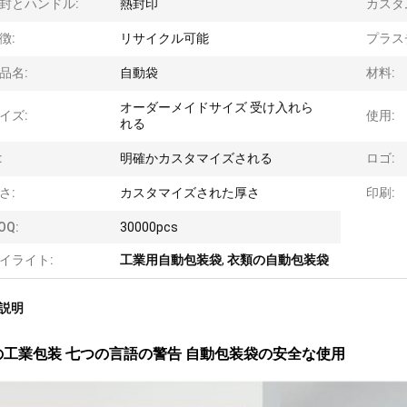
封とハンドル:
熱封印
カスタ
徴:
リサイクル可能
プラス
品名:
自動袋
材料:
オーダーメイドサイズ 受け入れら
イズ:
使用:
れる
:
明確かカスタマイズされる
ロゴ:
さ:
カスタマイズされた厚さ
印刷:
OQ:
30000pcs
イライト:
工業用自動包装袋
,
衣類の自動包装袋
説明
の工業包装 七つの言語の警告 自動包装袋の安全な使用