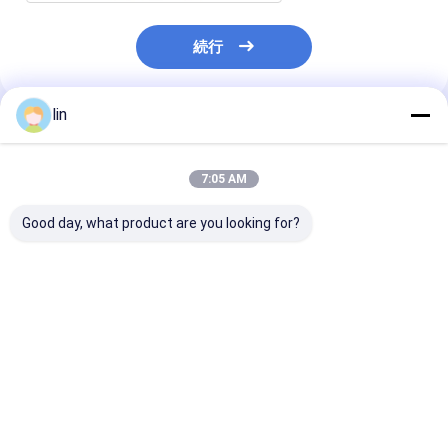
続行
lin
推薦されたプロダクト
7:05 AM
Good day, what product are you looking for?
カスタム 透明 透明
プラスチックのハンド
パッケージ配送
Cpe パッキング 包装の
ル ショッピングバッグ
チックポリバッグ
ための自己粘着性プラ
リサイクル可能 ブティ
素材構造 オー
スチックバッグ
ック向け 印刷
ドロゴ
ベストプライス
ベストプライス
ベストプラ