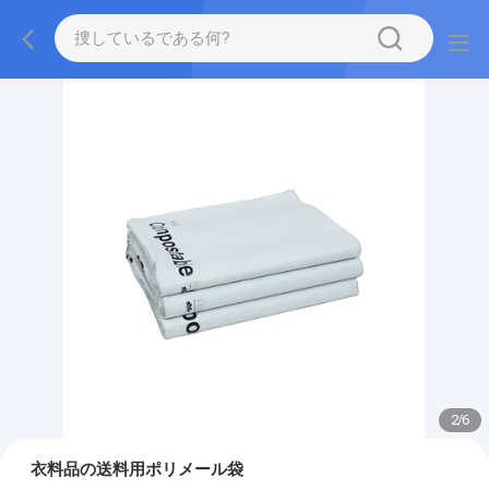
2
/
6
衣料品の送料用ポリメール袋