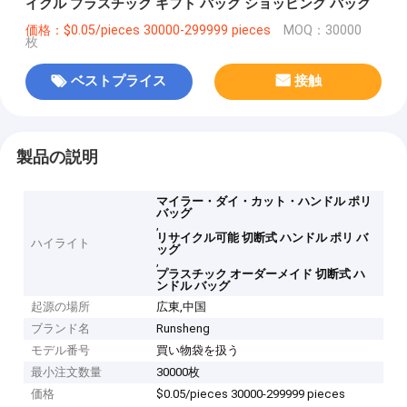
イクル プラスチック ギフト バッグ ショッピング バッグ
価格：$0.05/pieces 30000-299999 pieces
MOQ：30000
枚
ベストプライス
接触
製品の説明
マイラー・ダイ・カット・ハンドル ポリ
バッグ
,
リサイクル可能 切断式 ハンドル ポリ バ
ハイライト
ッグ
,
プラスチック オーダーメイド 切断式 ハ
ンドル バッグ
起源の場所
広東,中国
ブランド名
Runsheng
モデル番号
買い物袋を扱う
最小注文数量
30000枚
価格
$0.05/pieces 30000-299999 pieces