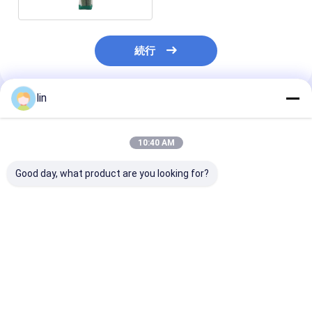
続行
lin
推薦されたプロダクト
10:40 AM
Good day, what product are you looking for?
カスタム クリア プラス
カスタムデザイン 食品
中国 工場 供給 
チック マイクロ 強化
グレード プラスチック
ーメイド プラ
バッグ 鮮果 野菜 冷凍
防霧袋 透明 新鮮野菜
新鮮果物 梱包袋
食品 ショッピング 用
果物 貯蔵 包装 バッグ
ー ぶどう 梱包袋
ジッパー ハンドル
入れ
ベストプライス
ベストプライス
ベストプラ