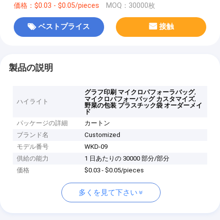
価格：$0.03 - $0.05/pieces
MOQ：30000枚
ベストプライス
接触
製品の説明
,
グラフ印刷 マイクロパフォーラバッグ
,
マイクロパフォーバッグ カスタマイズ
ハイライト
野菜の包装 プラスチック袋 オーダーメイ
ド
パッケージの詳細
カートン
ブランド名
Customized
モデル番号
WKD-09
供給の能力
1 日あたりの 30000 部分/部分
価格
$0.03 - $0.05/pieces
多くを見て下さい