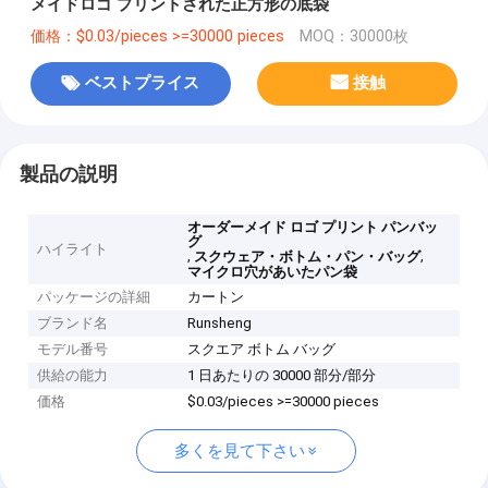
メイドロゴ プリントされた正方形の底袋
価格：$0.03/pieces >=30000 pieces
MOQ：30000枚
ベストプライス
接触
製品の説明
オーダーメイド ロゴ プリント パンバッ
グ
ハイライト
,
,
スクウェア・ボトム・パン・バッグ
マイクロ穴があいたパン袋
パッケージの詳細
カートン
ブランド名
Runsheng
モデル番号
スクエア ボトム バッグ
供給の能力
1 日あたりの 30000 部分/部分
価格
$0.03/pieces >=30000 pieces
多くを見て下さい