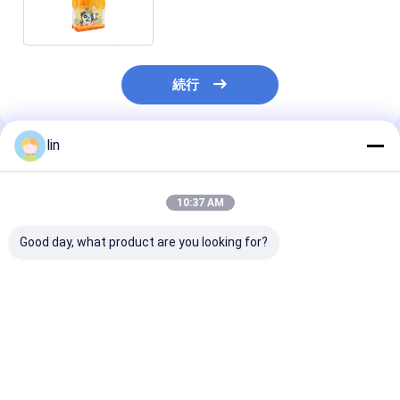
続行
lin
推薦されたプロダクト
10:37 AM
Good day, what product are you looking for?
カスタムオーダー 受付
透明またはカスタマイ
食品包装 横ブ
焼肉菓子 チョコレート
ズされた色でスナック
底とセルロファ
デザート セルロファン
を梱包するためのカス
明なトリートメ
のプレゼント袋
タムデザイン
スタンドアップ
ベストプライス
ベストプライス
ベストプラ