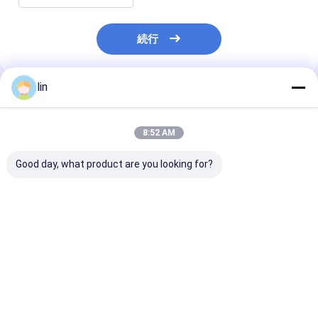
続行
lin
推薦されたプロダクト
8:52 AM
Good day, what product are you looking for?
カスタムオーダー 八面
オリーブオイル PET /
厚いアルミホイ
シール 平底 スタンドア
PE カスタム 食品級 油
イラー袋 食品 粉
ップ 包装袋 朝食穀物
性 ホットドッグ ハンバ
装 熱密封 臭い
ーガー パッケージ マイ
袋
ラーバッグ
ベストプライス
ベストプライス
ベストプラ