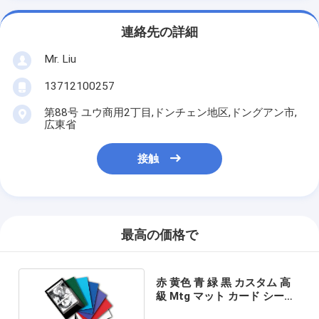
連絡先の詳細
Mr. Liu
13712100257
第88号 ユウ商用2丁目,ドンチェン地区,ドングアン市,
広東省
接触
最高の価格で
赤 黄色 青 緑 黒 カスタム 高
級 Mtg マット カード シール
ド スリーブ