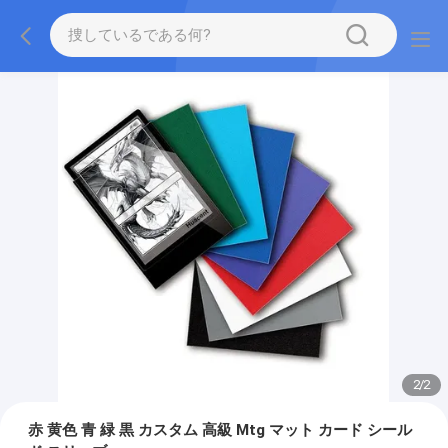
2
/
2
赤 黄色 青 緑 黒 カスタム 高級 Mtg マット カード シール