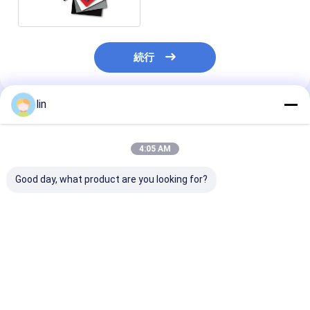
続行
lin
推薦されたプロダクト
4:05 AM
Good day, what product are you looking for?
Transparent Inner
Durable Matte
Premium Matt
Sleeve High-End
Custom Dragon
Trading Card
Card Protective
Shield Protective
Sleeves Poke 
Sleeve Suitable For
Card Custom Penny
Shield Card Sl
TCG Trading Card
Sleeves Gaming
Standard Mtg
ベストプライス
ベストプライス
ベストプラ
Sleeves
Cards Sleeves Yu-Gi-
Sleeves