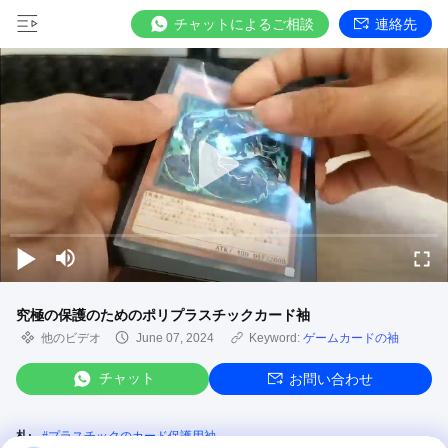
チャットによるご相談
連絡先
究極の保護のためのポリプラスチックカード袖
他のビデオ
June 07, 2024
Keyword:
ゲームカードの袖
チャット
お問い合わせ
札:
#
プラスチックのカード保護用袖