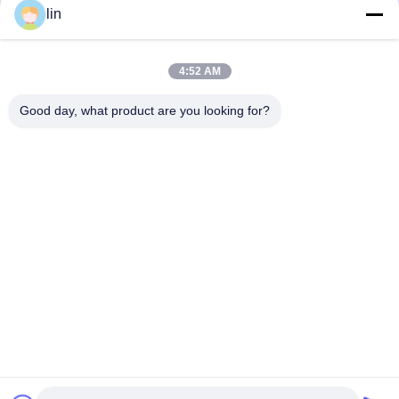
#
プラスチックのカードホルダー・袖
lin
#
トレーディングカード ペニー・スリーブ
4:52 AM
Video Description:
Discover the ultimate protection for your trading cards with our Poly Plastic Card
Good day, what product are you looking for?
Protector Sleeves. These waterproof, transparent sleeves are designed to
safeguard and showcase your cards, ensuring durability and style. Perfect for
MTG, Yugioh, and other TCG games, they come in various sizes and thicknesses
for optimal protection.
関連ビデオ
00:46
前もって開いた袋は,簡単に1つの側面
で開いています